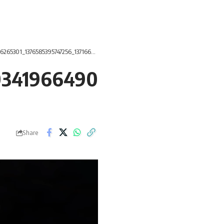
6265301_1376585395747256_1371660341966490783_n
0341966490
Share