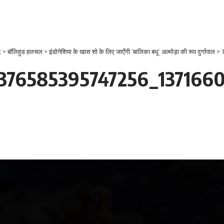
t
>
बाॅलिहुड हलचल
>
इंडोनेशिया के खास शो के लिए जाएँगी ‘बालिका बधू’ अल्मोड़ा की रूप दुर्गापाल
>
1
1376585395747256_137166
Video
Player