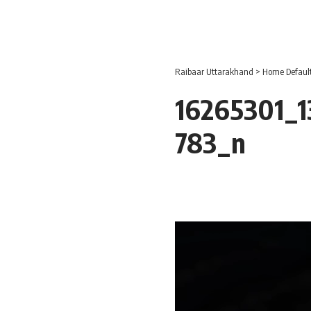
Raibaar Uttarakhand
>
Home Defaul
16265301_
783_n