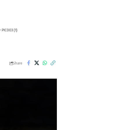
>
PIC003 (1)
Share