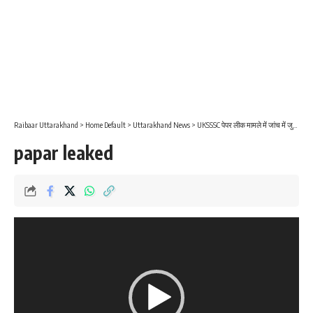
Raibaar Uttarakhand
>
Home Default
>
Uttarakhand News
>
UKSSSC पेपर लीक मामले में जांच में जुटी है उत्तराखंड पुलिस, आरोपी खालिद की तलाश हुई तेज
papar leaked
Video
Player