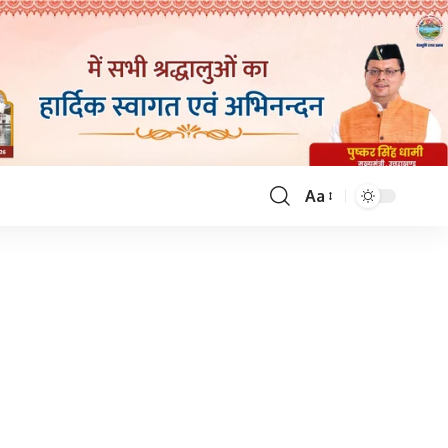
Aa
Font
Resizer