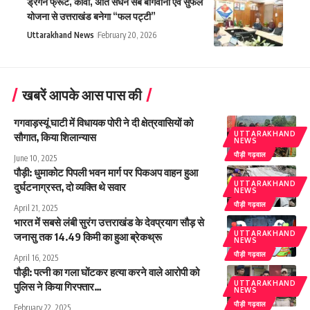
ड्रैगन फ्रूट, कीवी, अति सघन सेब बागवानी एवं सुफल
योजना से उत्तराखंड बनेगा “फल पट्टी”
Uttarakhand News
February 20, 2026
खबरें आपके आस पास की
गगवाड़स्यूं घाटी में विधायक पोरी ने दी क्षेत्रवासियों को
UTTARAKHAND
सौगात, किया शिलान्यास
NEWS
पौड़ी गढ़वाल
June 10, 2025
पौड़ी: धुमाकोट पिपली भवन मार्ग पर पिकअप वाहन हुआ
UTTARAKHAND
दुर्घटनाग्रस्त, दो व्यक्ति थे सवार
NEWS
पौड़ी गढ़वाल
April 21, 2025
भारत में सबसे लंबी सुरंग उत्तराखंड के देवप्रयाग सौड़ से
UTTARAKHAND
जनासु तक 14.49 किमी का हुआ ब्रेकथ्रू
NEWS
पौड़ी गढ़वाल
April 16, 2025
पौड़ी: पत्नी का गला घोंटकर हत्या करने वाले आरोपी को
UTTARAKHAND
पुलिस ने किया गिरफ्तार…
NEWS
पौड़ी गढ़वाल
February 22, 2025