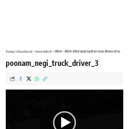
Raibaar Uttarakhand
>
Home Default
>
वीडियो
>
वीडियो: देखिये पहाड़ी लड़की का जलवा, हिमांचल की खतनाक सड़कों पर ट्रक चलाती पूनम नेगी…
poonam_negi_truck_driver_3
Video
Player