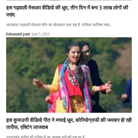
इस गढ़वाली मेसअप वीडियो की धूम, तीन दिन में बना 3 लाख लोगों की
पसंद
आजकल गढ़वाली मेसअप सोंग का बोलबाला चल रहा है. गायिका करिश्मा शाह…
Debanand pant
June 5, 2020
इस कुमाउनी वीडियो गीत ने मचाई धूम, कोरियोग्राफी की जमकर हो रही
तारीफ, एक्टिंग लाजवाब
उत्तराखंड संगीत की दुनिया में नए आयाम पाने की राह पर है.…