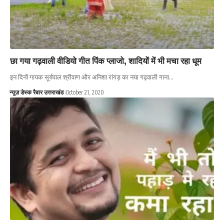
छा गया गढ़वाली वीडियो गीत पिंक प्लाजो, शादियों में भी मचा रहा धूम
इन दिनों गायक सूर्यपाल श्रीवाण और अनिशा रांगड़ का नया गढ़वाली गाना…
न्यूज़ डेस्क रैबार उत्तराखंड
October 21, 2020