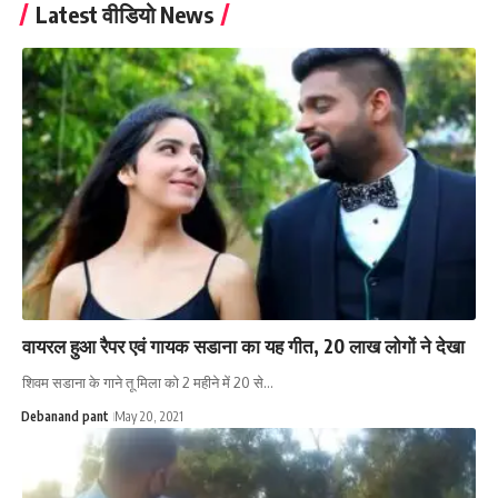
Latest वीडियो News
वायरल हुआ रैपर एवं गायक सडाना का यह गीत, 20 लाख लोगों ने देखा
शिवम सडाना के गाने तू मिला को 2 महीने में 20 से…
Debanand pant
May 20, 2021