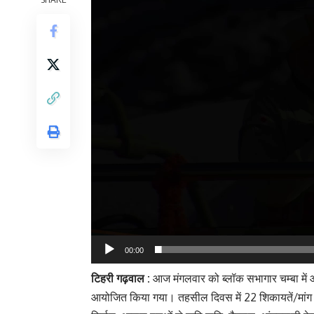
00:00
टिहरी गढ़वाल :
आज मंगलवार को ब्लॉक सभागार चम्बा मे
आयोजित किया गया। तहसील दिवस में 22 शिकायतें/मांग पत्र