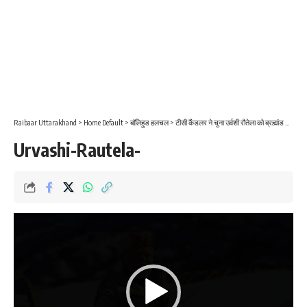
Raibaar Uttarakhand
>
Home Default
>
बाॅलिहुड हलचल
>
टीसी कैंडलर ने चुना उर्वशी रौतेला को ब्रह्मांड की सबसे खुबसूरत महिला।
Urvashi-Rautela-
Video
Player