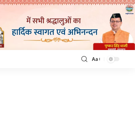
Aa
Font
Resizer