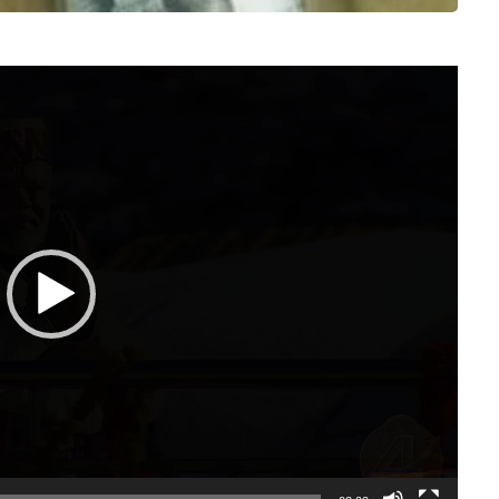
Video
Player