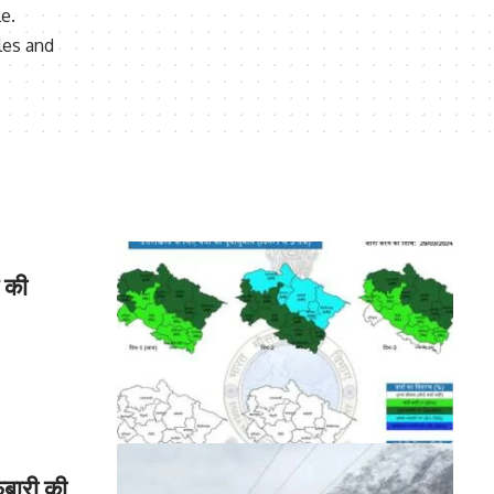
le.
les and
श की
फ़बारी की