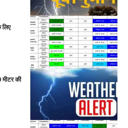
े लिए
0 मीटर की