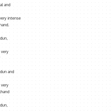
tal and
very intense
khand.
adun,
 very
f
radun and
 very
akhand
adun,