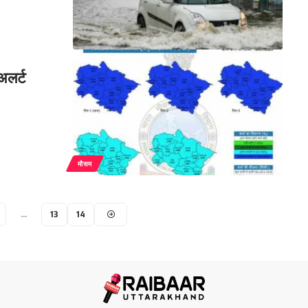
 अलर्ट
मौसम
…
13
14