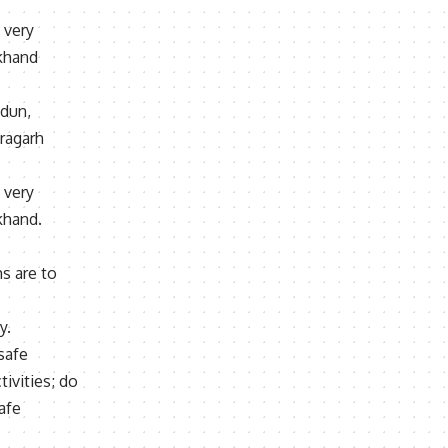
 very
akhand
adun,
ragarh
 very
akhand.
s are to
y.
safe
ivities; do
safe