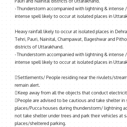
Pauri and Nainital districts of Uttarakhand.
-Thunderstorm accompanied with lightning & intense /
intense spell likely to occur at isolated places in Uttar
Heavy rainfall likely to occur at isolated places in Dehr
Tehri, Pauri, Nainital, Champawat, Bageshwar and Pitho
districts of Uttarakhand.
-Thunderstorm accompanied with lightning & intense /
intense spell likely to occur at isolated places in Uttar
Settlements/ People residing near the rivulets/stream
remain alert.
Keep away from all the objects that conduct electricit
People are advised to be cautious and take shelter in 
places/Pucca houses during thunderstorm/ lightning act
not take shelter under trees and park their vehicles at 
places/sheltered parking.