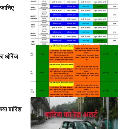
 जानिए
का ऑरेंज
िया बारिश