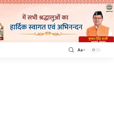
Aa
Font
Resizer