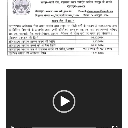
Video
Player