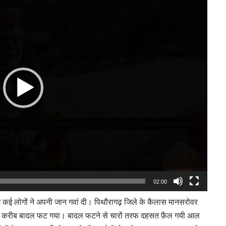
Player
02:00
समे कई लोगों ने अपनी जान गवां दी। पिथौरागढ़ जिले के कैलास मानसरोवर
2 बजे करीब बादल फट गया। बादल फटने से चारों तरफ दहसत फ़ैल गयी आल