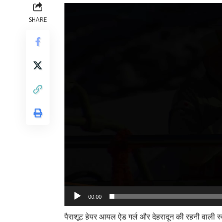
SHARE
00:00
पैराशूट हेयर आयल ऐड गर्ल और देहरादून की रहनी वाली स्वात