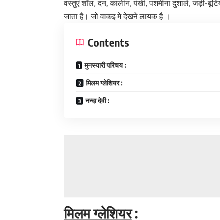
वस्तुएं शाॅल, दन, कालीन, पंखी, पशमीना दुशाले, जड़ी-बूट
जाता है। जो वाकइ मे देखने लायक है ।
Contents
मुनस्यारी परिचय :
मिलम ग्लेशियर :
नन्दा देवी :
मिलम ग्लेशियर
: