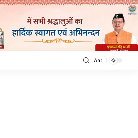
Aa
Font
Resizer