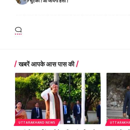
चुटकी ! आ जायेगी हंसी !
खबरें आपके आस पास की
UTTARAKHAND NEWS
UTTARAKH