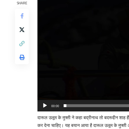
SHARE
00:00
दारूल उलूम के मुफ्ती ने कहा बद्रीनाथ तो बदरूद्दीन शाह ह
कर देना चाहिए। यह बयान आया है दारूल उलूम के मुफ्ती