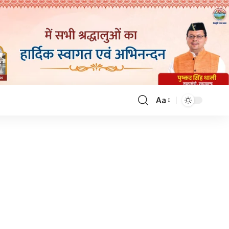
Aa
Font
Resizer