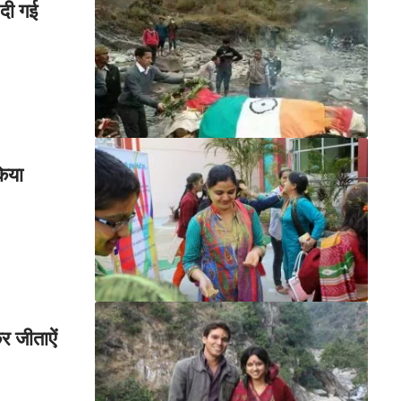
 दी गई
किया
र जीताऐं