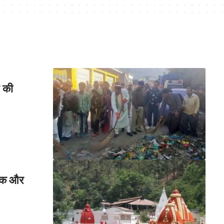
न की
बुक और