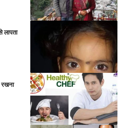
से लापता
ऐ रखना