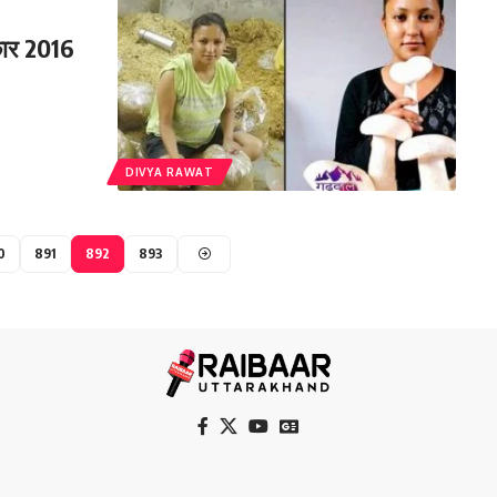
्कार 2016
DIVYA RAWAT
0
891
892
893