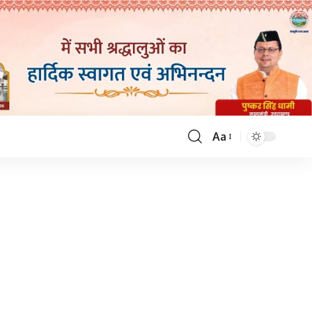
Aa
Font
Resizer