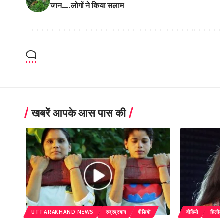
जान….लोगों ने किया सलाम
खबरें आपके आस पास की
UTTARAKHAND NEWS
रुद्रप्रयाग
वीडियो
वीडियो
हिली