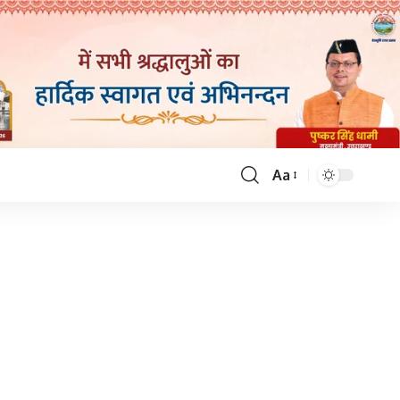
Aa
Font
Resizer